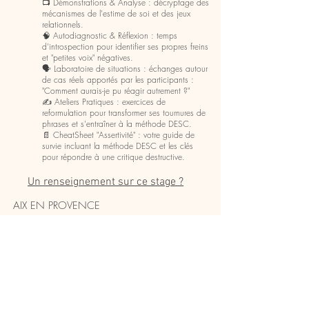
📺 Démonstrations & Analyse : décryptage des
mécanismes de l'estime de soi et des jeux
relationnels.
🧠 Autodiagnostic & Réflexion : temps
d'introspection pour identifier ses propres freins
et "petites voix" négatives.
🗣️ Laboratoire de situations : échanges autour
de cas réels apportés par les participants :
"Comment aurais-je pu réagir autrement ?"
✍️ Ateliers Pratiques : exercices de
reformulation pour transformer ses tournures de
phrases et s'entraîner à la méthode DESC.
📄 CheatSheet "Assertivité" : votre guide de
survie incluant la méthode DESC et les clés
pour répondre à une critique destructive.
Un renseignement sur ce stage ?
​AIX EN PROVENCE
TOULON
MARSEILLE
NANCY