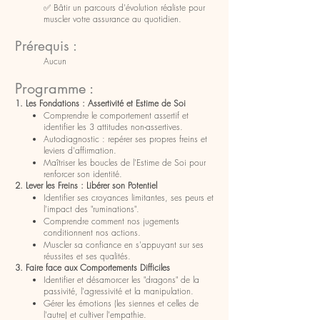
✅ Bâtir un parcours d'évolution réaliste pour
muscler votre assurance au quotidien.
Prérequis :
Aucun
Programme
:
1. Les Fondations : Assertivité et Estime de Soi
Comprendre le comportement assertif et
identifier les 3 attitudes non-assertives.
Autodiagnostic : repérer ses propres freins et
leviers d'affirmation.
Maîtriser les boucles de l'Estime de Soi pour
renforcer son identité.
2. Lever les Freins : Libérer son Potentiel
Identifier ses croyances limitantes, ses peurs et
l'impact des "ruminations".
Comprendre comment nos jugements
conditionnent nos actions.
Muscler sa confiance en s'appuyant sur ses
réussites et ses qualités.
3. Faire face aux Comportements Difficiles
Identifier et désamorcer les "dragons" de la
passivité, l'agressivité et la manipulation.
Gérer les émotions (les siennes et celles de
l'autre) et cultiver l'empathie.