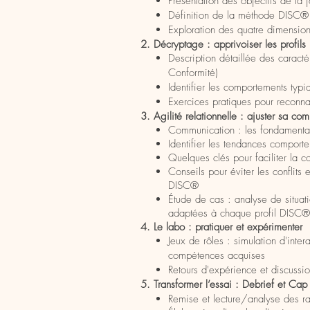
Présentation des objectifs de la 
Définition de la méthode DISC® 
Exploration des quatre dimensio
2. Décryptage : apprivoiser les profil
Description détaillée des caracté
Conformité)
Identifier les comportements typiq
Exercices pratiques pour reconnaî
3. Agilité relationnelle : ajuster sa co
Communication : les fondament
Identifier les tendances comporte
Quelques clés pour faciliter la
Conseils pour éviter les conflits
DISC®
Étude de cas : analyse de situat
adaptées à chaque profil DISC®
4. Le labo : pratiquer et expérimenter
Jeux de rôles : simulation d'inter
compétences acquises
Retours d'expérience et discussio
5. Transformer l’essai : Debrief et Cap 
Remise et lecture/analyse des ra