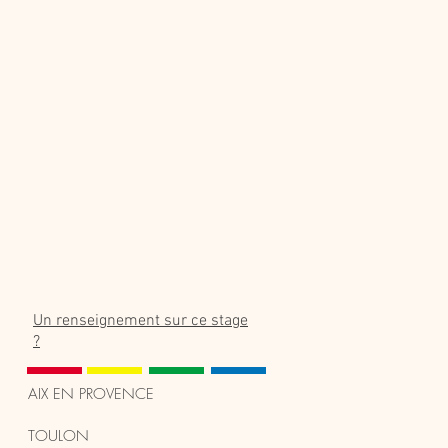
rmance Numérique
Autres informations
Un renseignement sur ce stage
?
​AIX EN PROVENCE
TOULON