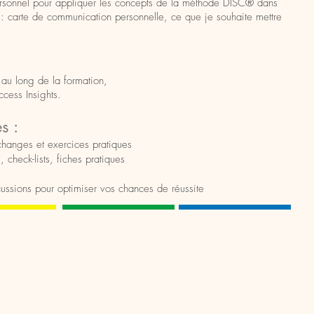
personnel pour appliquer les concepts de la méthode DISC® dans
: carte de communication personnelle, ce que je souhaite mettre
au long de la formation,
cess Insights.
s :
hanges et exercices pratiques
heck-lists, fiches pratiques
ussions pour optimiser vos chances de réussite