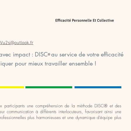
ilité & Projets & Management
Efficacité Personnelle Et Collective
Perfo
Vu2s@outlook.fr
vec impact : DISC
au service de votre efficacité
®
uer pour mieux travailler ensemble !
aux participants une compréhension de la méthode DISC® et des
r communication à différents interlocuteurs, favorisant ainsi une
 professionnelles plus harmonieuses et une dynamique d’équipe plus