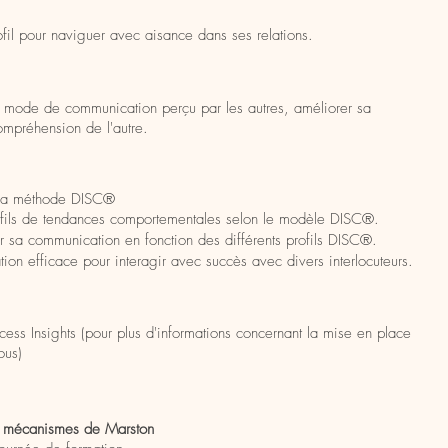
fil pour naviguer avec aisance dans ses relations.
on mode de communication perçu par les autres, améliorer sa
ompréhension de l'autre.
 la méthode DISC®
profils de tendances comportementales selon le modèle DISC®.
 sa communication en fonction des différents profils DISC®.
on efficace pour interagir avec succès avec divers interlocuteurs.
ess Insights (pour plus d'informations concernant la mise en place
nous)
s mécanismes de Marston