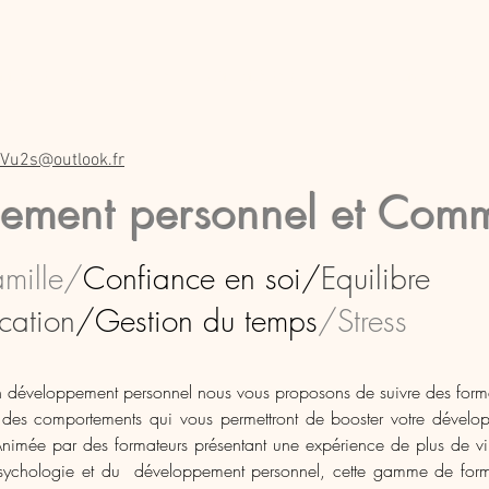
ilité & Projets & Management
Efficacité Personnelle Et Collective
Perfo
Vu2s@outlook.fr
ement personnel et Comm
amille/
Confiance en soi​/
Equilibre
ation
/Gestion du temps
/Stress
 développement personnel nous vous proposons de suivre des format
t des comportements qui vous permettront de booster votre dévelo
 Animée par des formateurs présentant une expérience de plus de vi
psychologie et du développement personnel, cette gamme de form