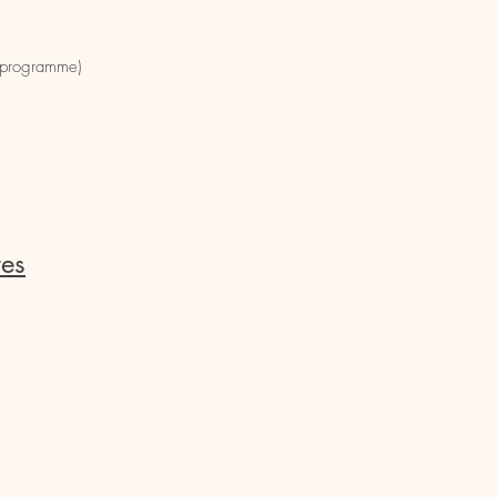
le programme)
res