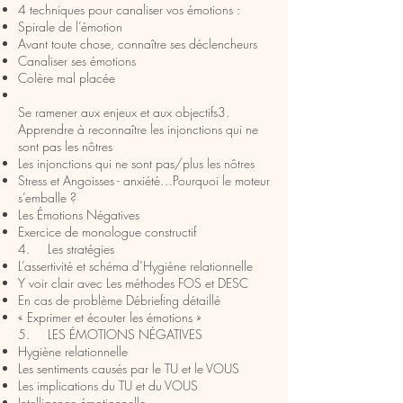
4 techniques pour canaliser vos émotions :
Spirale de l’émotion
Avant toute chose, connaître ses déclencheurs
Canaliser ses émotions
Colère mal placée
Se ramener aux enjeux et aux objectifs
3.
Apprendre à reconnaître les injonctions qui ne
sont pas les nôtres
Les injonctions qui ne sont pas/plus les nôtres
Stress et Angoisses - anxiété…Pourquoi le moteur
s’emballe ?
Les Émotions Négatives
Exercice de monologue constructif
4. Les stratégies
L’assertivité et schéma d’Hygiène relationnelle
Y voir clair avec Les méthodes FOS et DESC
En cas de problème Débriefing détaillé
« Exprimer et écouter les émotions »
5. LES ÉMOTIONS NÉGATIVES
Hygiène relationnelle
Les sentiments causés par le TU et le VOUS
Les implications du TU et du VOUS
Intelligence émotionnelle